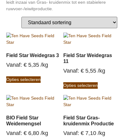
leidt inzaai van Gras- kruidenmix tot een stabielere
ruwvoer-/eiwitproductie.
Field Star Weidegras 3
Field Star Weidegras
11
Vanaf: 
€
5,35
/
kg
Vanaf: 
€
5,55
/
kg
Opties selecteren
Opties selecteren
BIO Field Star
Field Star Gras-
Weidemengsel
kruidenmix Productie
Vanaf: 
€
6,80
/
kg
Vanaf: 
€
7,10
/
kg