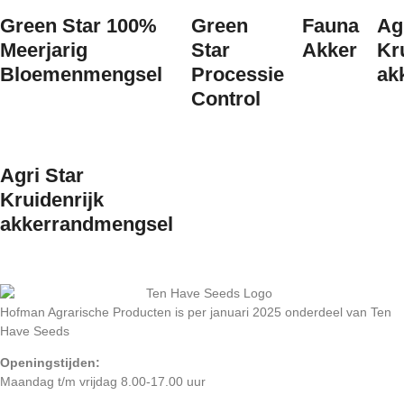
Green Star 100%
Green
Fauna
Ag
Meerjarig
Star
Akker
Kr
Bloemenmengsel
Processie
ak
Control
Agri Star
Kruidenrijk
akkerrandmengsel
Hofman Agrarische Producten is per januari 2025 onderdeel van Ten
Have Seeds
Openingstijden:
Maandag t/m vrijdag 8.00-17.00 uur