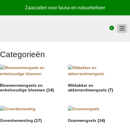
Zaaizaden voor fauna en natuurbeheer
0
Categorieën
Bloemenmengsels en
Wildakker en
enkelvoudige bloemen
(14)
akkerrandmengsels
(7)
Groenbemesting
(17)
Grasmengsels
(14)