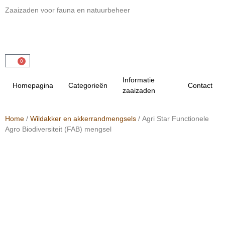
Zaaizaden voor fauna en natuurbeheer
0
Informatie
Homepagina
Categorieën
Contact
zaaizaden
Home
/
Wildakker en akkerrandmengsels
/ Agri Star Functionele
Agro Biodiversiteit (FAB) mengsel