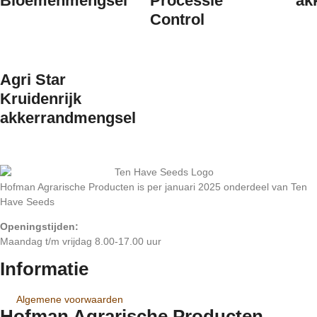
Bloemenmengsel
Processie
ak
Control
Agri Star
Kruidenrijk
akkerrandmengsel
Hofman Agrarische Producten is per januari 2025 onderdeel van Ten
Have Seeds
Openingstijden:
Maandag t/m vrijdag 8.00-17.00 uur
Informatie
Algemene voorwaarden
Hofman Agrarische Producten