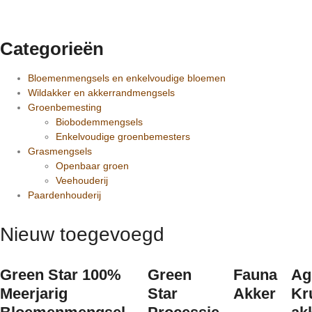
Categorieën
Bloemenmengsels en enkelvoudige bloemen
Wildakker en akkerrandmengsels
Groenbemesting
Biobodemmengsels
Enkelvoudige groenbemesters
Grasmengsels
Openbaar groen
Veehouderij
Paardenhouderij
Nieuw toegevoegd
Green Star 100%
Green
Fauna
Ag
Meerjarig
Star
Akker
Kr